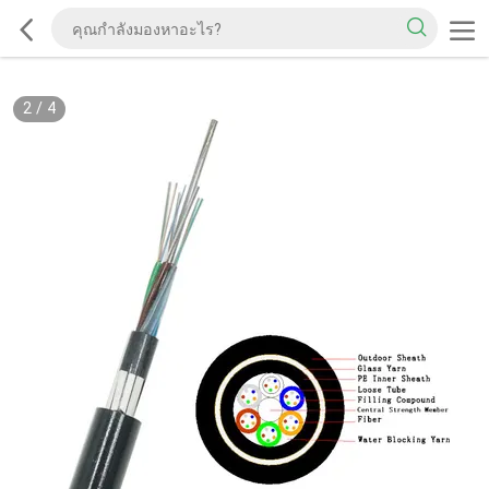
2
/
4