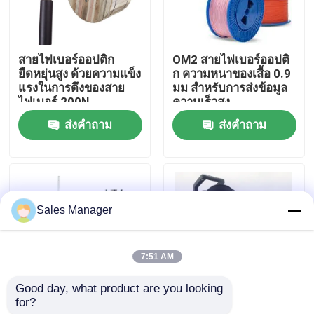
แสดง VR
สายไฟเบอร์ออปติก
OM2 สายไฟเบอร์ออปติ
ยืดหยุ่นสูง ด้วยความแข็ง
ก ความหนาของเสื้อ 0.9
เกี่ยวกับเรา
แรงในการดึงของสาย
มม สําหรับการส่งข้อมูล
ไฟเบอร์ 200N
ความเร็วสูง
ส่งคำถาม
ส่งคำถาม
ทัวร์โรงงาน
ควบคุมคุณภาพ
Sales Manager
ขออ้าง
7:51 AM
ชุดประกอบสายไฟเบอร์
Good day, what product are you looking 
for?
สายเหล็ก ความแข็งแรง
สายเคเบิลไฟเบอร์ออปติ
สายแพทช์ไฟเบอร์เคเบิล