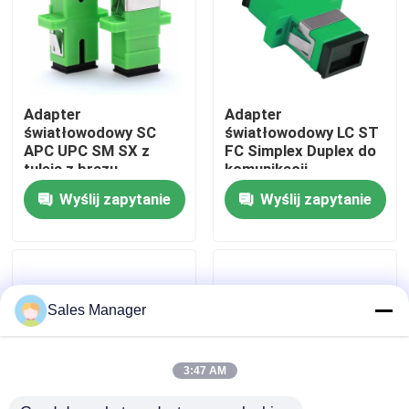
Pokaz VR
O nas
Adapter
Adapter
światłowodowy SC
światłowodowy LC ST
APC UPC SM SX z
FC Simplex Duplex do
Wycieczka po fabryce
tuleją z brązu
komunikacji
fosforowego OEM
telekomunikacyjnej
Wyślij zapytanie
Wyślij zapytanie
Kontrola jakości
Poprosić o wycenę
Sales Manager
Zespół kabla światłowodowego
3:47 AM
Patchcord światłowodowy