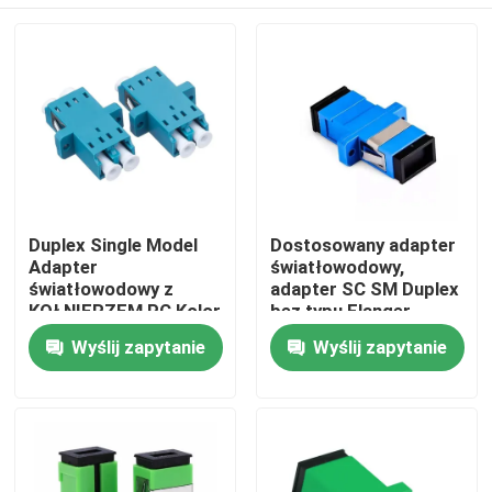
Duplex Single Model
Dostosowany adapter
Adapter
światłowodowy,
światłowodowy z
adapter SC SM Duplex
KOŁNIERZEM PC Kolor
bez typu Flanger
magenta
Dom
Wyślij zapytanie
Wyślij zapytanie
Produkty
Filmy