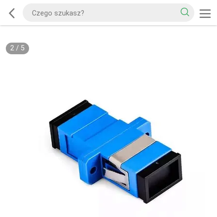
2
/
5